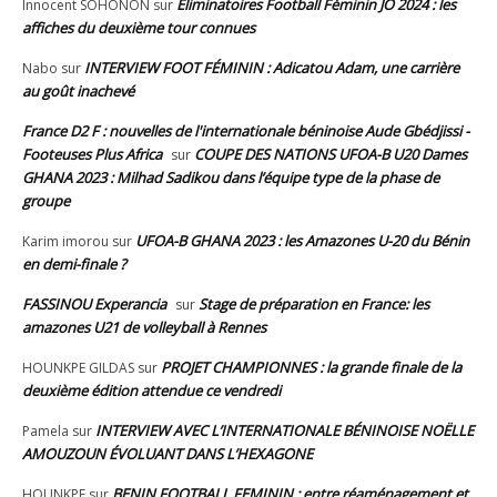
Éliminatoires Football Féminin JO 2024 : les
Innocent SOHONON
sur
affiches du deuxième tour connues
INTERVIEW FOOT FÉMININ : Adicatou Adam, une carrière
Nabo
sur
au goût inachevé
France D2 F : nouvelles de l'internationale béninoise Aude Gbédjissi -
Footeuses Plus Africa
COUPE DES NATIONS UFOA-B U20 Dames
sur
GHANA 2023 : Milhad Sadikou dans l’équipe type de la phase de
groupe
UFOA-B GHANA 2023 : les Amazones U-20 du Bénin
Karim imorou
sur
en demi-finale ?
FASSINOU Experancia
Stage de préparation en France: les
sur
amazones U21 de volleyball à Rennes
PROJET CHAMPIONNES : la grande finale de la
HOUNKPE GILDAS
sur
deuxième édition attendue ce vendredi
INTERVIEW AVEC L’INTERNATIONALE BÉNINOISE NOËLLE
Pamela
sur
AMOUZOUN ÉVOLUANT DANS L’HEXAGONE
BENIN FOOTBALL FEMININ : entre réaménagement et
HOUNKPE
sur