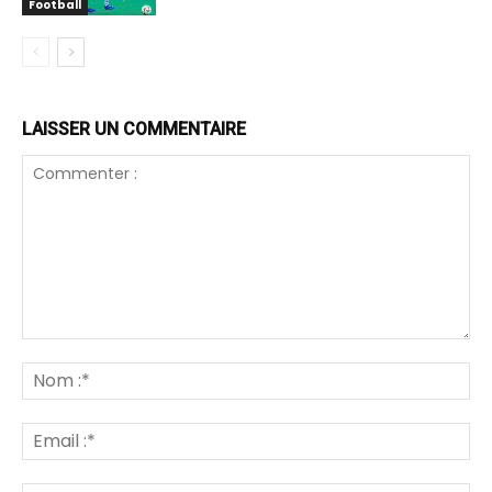
Football
LAISSER UN COMMENTAIRE
Commenter
:
N
:*
Em
:*