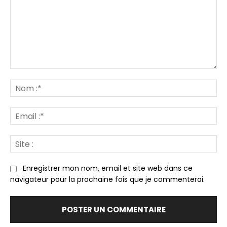
Commenter
:
N
:*
Em
:*
Sit
:
Enregistrer mon nom, email et site web dans ce
navigateur pour la prochaine fois que je commenterai.