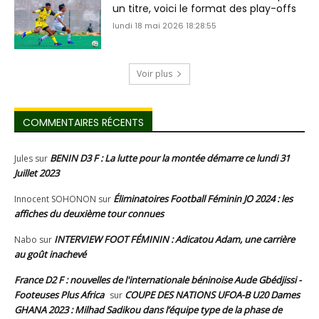
un titre, voici le format des play-offs
lundi 18 mai 2026 18:28:55
Voir plus
COMMENTAIRES RÉCENTS
BENIN D3 F : La lutte pour la montée démarre ce lundi 31
Jules
sur
Juillet 2023
Éliminatoires Football Féminin JO 2024 : les
Innocent SOHONON
sur
affiches du deuxième tour connues
INTERVIEW FOOT FÉMININ : Adicatou Adam, une carrière
Nabo
sur
au goût inachevé
France D2 F : nouvelles de l'internationale béninoise Aude Gbédjissi -
Footeuses Plus Africa
COUPE DES NATIONS UFOA-B U20 Dames
sur
GHANA 2023 : Milhad Sadikou dans l’équipe type de la phase de