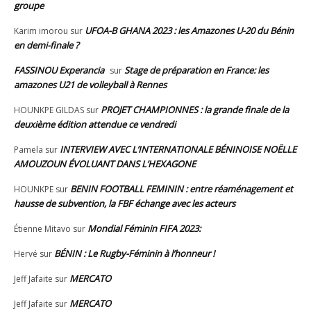
groupe
UFOA-B GHANA 2023 : les Amazones U-20 du Bénin
Karim imorou
sur
en demi-finale ?
FASSINOU Experancia
Stage de préparation en France: les
sur
amazones U21 de volleyball à Rennes
PROJET CHAMPIONNES : la grande finale de la
HOUNKPE GILDAS
sur
deuxième édition attendue ce vendredi
INTERVIEW AVEC L’INTERNATIONALE BÉNINOISE NOËLLE
Pamela
sur
AMOUZOUN ÉVOLUANT DANS L’HEXAGONE
BENIN FOOTBALL FEMININ : entre réaménagement et
HOUNKPE
sur
hausse de subvention, la FBF échange avec les acteurs
Mondial Féminin FIFA 2023:
Étienne Mitavo
sur
BÉNIN : Le Rugby-Féminin à l’honneur !
Hervé
sur
MERCATO
Jeff Jafaite
sur
MERCATO
Jeff Jafaite
sur