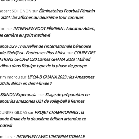
Éliminatoires Football Féminin
nnocent SOHONON
sur
 2024 : les affiches du deuxième tour connues
INTERVIEW FOOT FÉMININ : Adicatou Adam,
abo
sur
e carrière au goût inachevé
ance D2 F : nouvelles de l'internationale béninoise
de Gbédjissi - Footeuses Plus Africa
COUPE DES
sur
TIONS UFOA-B U20 Dames GHANA 2023 : Milhad
dikou dans l’équipe type de la phase de groupe
UFOA-B GHANA 2023 : les Amazones
rim imorou
sur
20 du Bénin en demi-finale ?
SSINOU Experancia
Stage de préparation en
sur
ance: les amazones U21 de volleyball à Rennes
PROJET CHAMPIONNES : la
OUNKPE GILDAS
sur
ande finale de la deuxième édition attendue ce
ndredi
INTERVIEW AVEC L’INTERNATIONALE
mela
sur