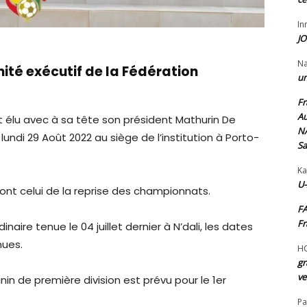
I
JO
N
mité exécutif de la Fédération
un
Fr
Au
t élu avec à sa tête son président Mathurin De
NA
lundi 29 Août 2022 au siège de l’institution à Porto-
Sa
Ka
U-
nt celui de la reprise des championnats.
FA
Fr
naire tenue le 04 juillet dernier à N’dali, les dates
nues.
H
gr
ve
n de première division est prévu pour le 1er
Pa