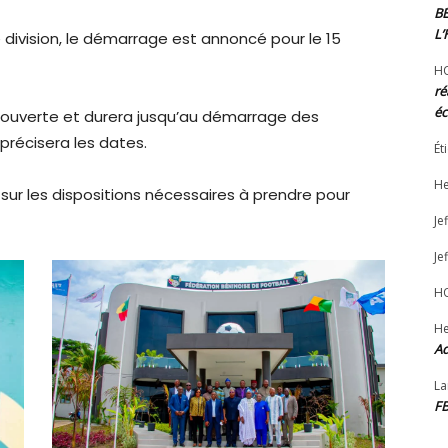
B
L
ivision, le démarrage est annoncé pour le 15
H
ré
éc
 ouverte et durera jusqu’au démarrage des
récisera les dates.
Ét
He
 sur les dispositions nécessaires à prendre pour
Jef
Jef
H
He
Ad
La
F