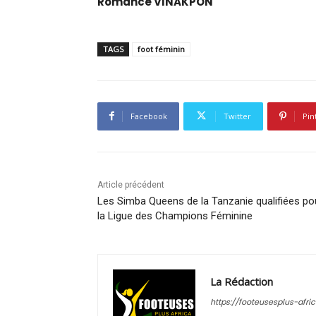
Romance VINAKPON
TAGS
foot féminin
Facebook
Twitter
Pin
Article précédent
Les Simba Queens de la Tanzanie qualifiées po
la Ligue des Champions Féminine
La Rédaction
https://footeusesplus-afri