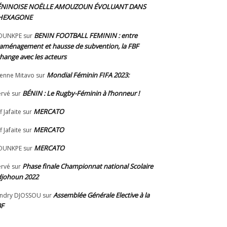
ÉNINOISE NOËLLE AMOUZOUN ÉVOLUANT DANS
’HEXAGONE
BENIN FOOTBALL FEMININ : entre
OUNKPE
sur
aménagement et hausse de subvention, la FBF
hange avec les acteurs
Mondial Féminin FIFA 2023:
ienne Mitavo
sur
BÉNIN : Le Rugby-Féminin à l’honneur !
rvé
sur
MERCATO
f Jafaite
sur
MERCATO
f Jafaite
sur
MERCATO
OUNKPE
sur
Phase finale Championnat national Scolaire
rvé
sur
johoun 2022
Assemblée Générale Elective à la
ndry DJOSSOU
sur
BF