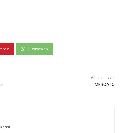
terest
WhatsApp
Article suivant
ur
MERCATO
ca.com