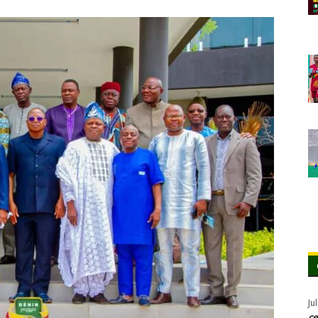
Ju
ce