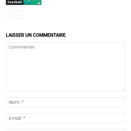
Football
LAISSER UN COMMENTAIRE
Commenter
:
N
:*
Em
:*