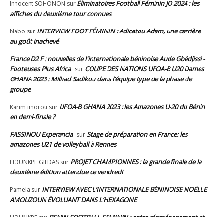
Éliminatoires Football Féminin JO 2024 : les
Innocent SOHONON
sur
affiches du deuxième tour connues
INTERVIEW FOOT FÉMININ : Adicatou Adam, une carrière
Nabo
sur
au goût inachevé
France D2 F : nouvelles de l'internationale béninoise Aude Gbédjissi -
Footeuses Plus Africa
COUPE DES NATIONS UFOA-B U20 Dames
sur
GHANA 2023 : Milhad Sadikou dans l’équipe type de la phase de
groupe
UFOA-B GHANA 2023 : les Amazones U-20 du Bénin
Karim imorou
sur
en demi-finale ?
FASSINOU Experancia
Stage de préparation en France: les
sur
amazones U21 de volleyball à Rennes
PROJET CHAMPIONNES : la grande finale de la
HOUNKPE GILDAS
sur
deuxième édition attendue ce vendredi
INTERVIEW AVEC L’INTERNATIONALE BÉNINOISE NOËLLE
Pamela
sur
AMOUZOUN ÉVOLUANT DANS L’HEXAGONE
BENIN FOOTBALL FEMININ : entre réaménagement et