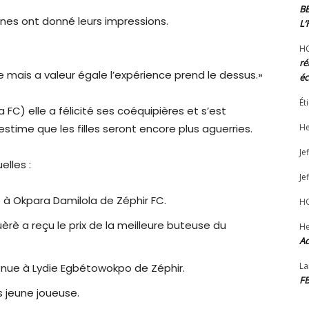
B
ines ont donné leurs impressions.
L
H
ré
mais a valeur égale l’expérience prend le dessus.»
éc
Ét
FC) elle a félicité ses coéquipières et s’est
estime que les filles seront encore plus aguerries.
He
Jef
elles :
Jef
ée à Okpara Damilola de Zéphir FC.
H
èrè a reçu le prix de la meilleure buteuse du
He
Ad
La
venue à Lydie Egbétowokpo de Zéphir.
F
s jeune joueuse.