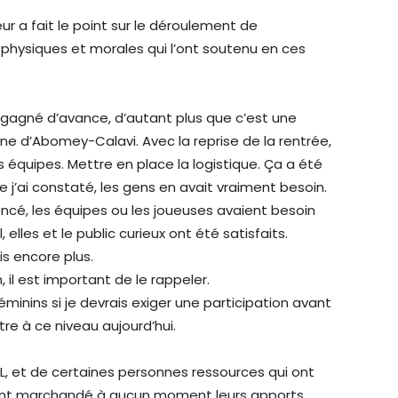
eur a fait le point sur le déroulement de
physiques et morales qui l’ont soutenu en ces
as gagné d’avance, d’autant plus que c’est une
e d’Abomey-Calavi. Avec la reprise de la rentrée,
s équipes. Mettre en place la logistique. Ça a été
j’ai constaté, les gens en avait vraiment besoin.
cé, les équipes ou les joueuses avaient besoin
 elles et le public curieux ont été satisfaits.
is encore plus.
, il est important de le rappeler.
féminins si je devrais exiger une participation avant
re à ce niveau aujourd’hui.
SL, et de certaines personnes ressources qui ont
ont marchandé à aucun moment leurs apports ,