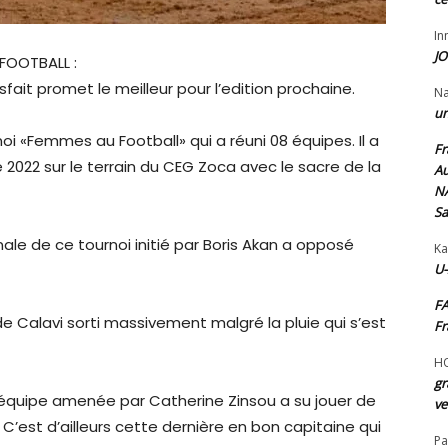
I
JO
FOOTBALL :
isfait promet le meilleur pour l’edition prochaine.
N
un
oi «Femmes au Football» qui a réuni 08 équipes. Il a
Fr
2022 sur le terrain du CEG Zoca avec le sacre de la
Au
NA
Sa
inale de ce tournoi initié par Boris Akan a opposé
Ka
U-
FA
 de Calavi sorti massivement malgré la pluie qui s’est
Fr
H
gr
équipe amenée par Catherine Zinsou a su jouer de
ve
C’est d’ailleurs cette dernière en bon capitaine qui
Pa