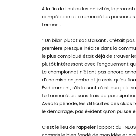
À la fin de toutes les activités, le promot
compétition et a remercié les personnes 
termes :
” Un bilan plutôt satisfaisant . C’était p
première presque inédite dans la commun
le plus compliqué était déjà de trouver le
plutôt intéressant avec l’engouement que 
Le championnat n’étant pas encore annon
d’une mise en jambe et je crois qu’au final,
Évidemment, s’ils le sont c’est que je le su
Le tournoi était sans frais de participation
Avec la période, les difficultés des clubs 
le démarrage, pas évident qu’on puisse êt
C’est le lieu de rappeler l’apport du FNDJ
compris le bien fondé de mon idée et n’