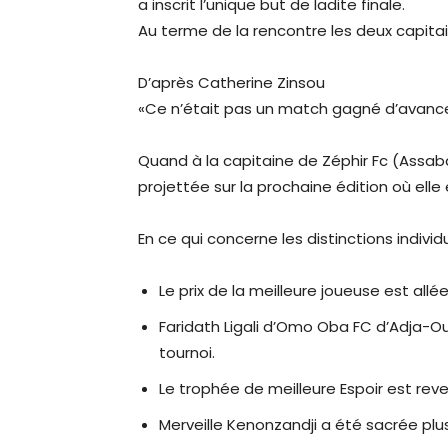
a inscrit l’unique but de ladite finale.
Au terme de la rencontre les deux capita
D’après Catherine Zinsou
«Ce n’était pas un match gagné d’avance 
Quand à la capitaine de Zéphir Fc (Assaba 
projettée sur la prochaine édition où elle 
En ce qui concerne les distinctions individu
Le prix de la meilleure joueuse est all
Faridath Ligali d’Omo Oba FC d’Adja-Ou
tournoi.
Le trophée de meilleure Espoir est re
Merveille Kenonzandji a été sacrée plu