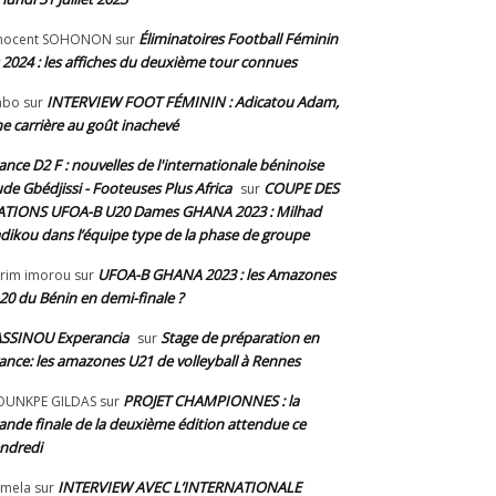
Éliminatoires Football Féminin
nnocent SOHONON
sur
 2024 : les affiches du deuxième tour connues
INTERVIEW FOOT FÉMININ : Adicatou Adam,
abo
sur
e carrière au goût inachevé
ance D2 F : nouvelles de l'internationale béninoise
de Gbédjissi - Footeuses Plus Africa
COUPE DES
sur
TIONS UFOA-B U20 Dames GHANA 2023 : Milhad
dikou dans l’équipe type de la phase de groupe
UFOA-B GHANA 2023 : les Amazones
rim imorou
sur
20 du Bénin en demi-finale ?
SSINOU Experancia
Stage de préparation en
sur
ance: les amazones U21 de volleyball à Rennes
PROJET CHAMPIONNES : la
OUNKPE GILDAS
sur
ande finale de la deuxième édition attendue ce
ndredi
INTERVIEW AVEC L’INTERNATIONALE
mela
sur