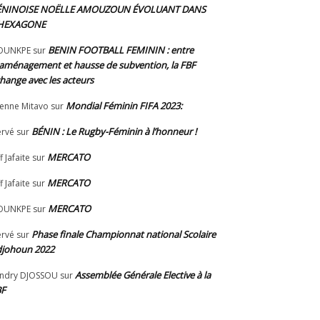
ÉNINOISE NOËLLE AMOUZOUN ÉVOLUANT DANS
’HEXAGONE
BENIN FOOTBALL FEMININ : entre
OUNKPE
sur
aménagement et hausse de subvention, la FBF
hange avec les acteurs
Mondial Féminin FIFA 2023:
ienne Mitavo
sur
BÉNIN : Le Rugby-Féminin à l’honneur !
rvé
sur
MERCATO
f Jafaite
sur
MERCATO
f Jafaite
sur
MERCATO
OUNKPE
sur
Phase finale Championnat national Scolaire
rvé
sur
johoun 2022
Assemblée Générale Elective à la
ndry DJOSSOU
sur
BF