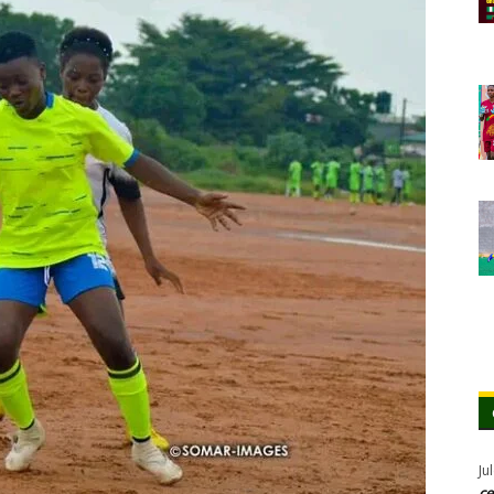
Ju
ce