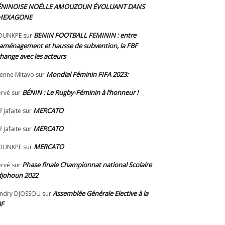
ÉNINOISE NOËLLE AMOUZOUN ÉVOLUANT DANS
’HEXAGONE
BENIN FOOTBALL FEMININ : entre
OUNKPE
sur
aménagement et hausse de subvention, la FBF
hange avec les acteurs
Mondial Féminin FIFA 2023:
ienne Mitavo
sur
BÉNIN : Le Rugby-Féminin à l’honneur !
rvé
sur
MERCATO
f Jafaite
sur
MERCATO
f Jafaite
sur
MERCATO
OUNKPE
sur
Phase finale Championnat national Scolaire
rvé
sur
johoun 2022
Assemblée Générale Elective à la
ndry DJOSSOU
sur
BF