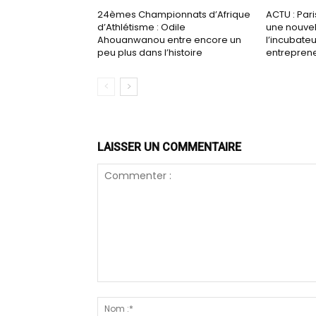
24èmes Championnats d’Afrique
ACTU : Pari
d’Athlétisme : Odile
une nouvel
Ahouanwanou entre encore un
l’incubateu
peu plus dans l’histoire
entrepren
LAISSER UN COMMENTAIRE
Commenter
: