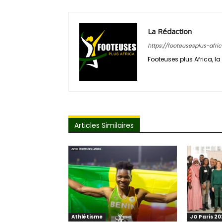
La Rédaction
https://footeusesplus-afri
Footeuses plus Africa, la 
Articles Similaires
Athlétisme
JO Paris 2