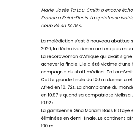
Marie-Josée Ta Lou-Smith a encore échou
France à Saint-Denis. La sprinteuse ivoir
coup 8è en 13.79 s.
La malédiction s’est à nouveau abattue su
2020, la flèche ivoirienne ne fera pas mieux
La recordwoman d’Afrique qui avait signé l
achever la finale. Elle a été victime d’une
compagnie du staff médical. Ta Lou-Smith
Cette grande finale du 100 m dames a été
Afred en 10. 72s. La championne du monde 
en 10.87 s quand sa compatriote Melissa
10.92 s.
La gambienne Gina Mariam Bass Bittaye 
éliminées en demi-finale. Le continent af
100 m.