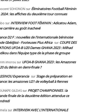
Éliminatoires Football Féminin
nnocent SOHONON
sur
 2024 : les affiches du deuxième tour connues
INTERVIEW FOOT FÉMININ : Adicatou Adam,
abo
sur
e carrière au goût inachevé
ance D2 F : nouvelles de l'internationale béninoise
de Gbédjissi - Footeuses Plus Africa
COUPE DES
sur
TIONS UFOA-B U20 Dames GHANA 2023 : Milhad
dikou dans l’équipe type de la phase de groupe
UFOA-B GHANA 2023 : les Amazones
rim imorou
sur
20 du Bénin en demi-finale ?
SSINOU Experancia
Stage de préparation en
sur
ance: les amazones U21 de volleyball à Rennes
PROJET CHAMPIONNES : la
OUNKPE GILDAS
sur
ande finale de la deuxième édition attendue ce
ndredi
INTERVIEW AVEC L’INTERNATIONALE
mela
sur