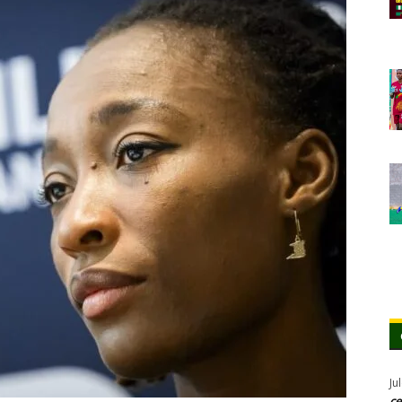
Ju
ce