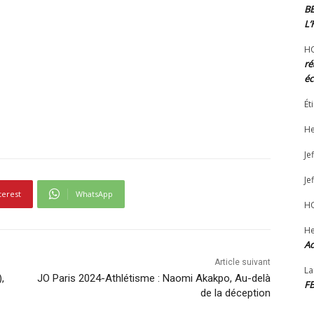
B
L
H
ré
éc
Ét
He
Jef
Jef
terest
WhatsApp
H
He
Ad
Article suivant
La
,
JO Paris 2024-Athlétisme : Naomi Akakpo, Au-delà
F
de la déception