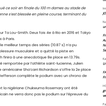
é ce soir en finale du 100 m dames au stade de
I
JO
ienne s’est blessée en pleine course, terminant du
N
un
r Ta Lou-Smith. Deux fois 4e à Rio en 2016 et Tokyo
Fr
 à Paris.
Au
e meilleur temps des séries (10.87 s) n’a pu
NA
Sa
 blessure musculaire et a quitté la piste en
 finira à une anecdotique 8e place en 13.79s.
Ka
 remportée par l’athlète saint-lucienne, Julien
U-
américaine Sha’carri Richardson s’offre la 2e place
FA
 Jefferson complète le podium avec un chrono de
Fr
H
et la nigériane Chukwuma Rosemary ont été
gr
ricain ne verra donc pas le podium sur l’épreuve du
ve
Pa