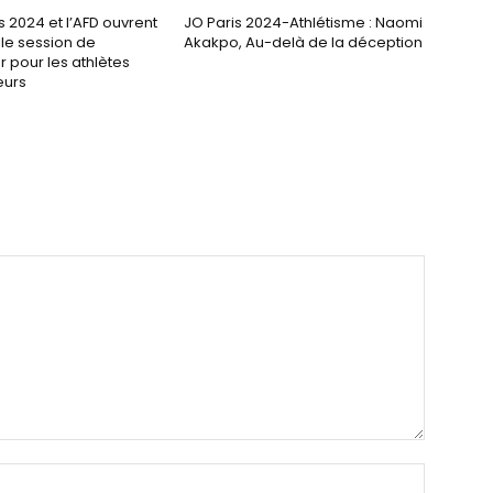
s 2024 et l’AFD ouvrent
JO Paris 2024-Athlétisme : Naomi
le session de
Akakpo, Au-delà de la déception
r pour les athlètes
eurs
Nom