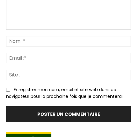
Commenter
:
N
:*
Em
:*
Sit
:
Enregistrer mon nom, email et site web dans ce
navigateur pour la prochaine fois que je commenterai.