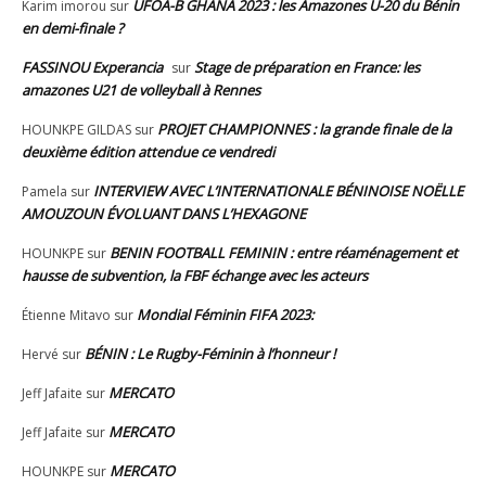
UFOA-B GHANA 2023 : les Amazones U-20 du Bénin
Karim imorou
sur
en demi-finale ?
FASSINOU Experancia
Stage de préparation en France: les
sur
amazones U21 de volleyball à Rennes
PROJET CHAMPIONNES : la grande finale de la
HOUNKPE GILDAS
sur
deuxième édition attendue ce vendredi
INTERVIEW AVEC L’INTERNATIONALE BÉNINOISE NOËLLE
Pamela
sur
AMOUZOUN ÉVOLUANT DANS L’HEXAGONE
BENIN FOOTBALL FEMININ : entre réaménagement et
HOUNKPE
sur
hausse de subvention, la FBF échange avec les acteurs
Mondial Féminin FIFA 2023:
Étienne Mitavo
sur
BÉNIN : Le Rugby-Féminin à l’honneur !
Hervé
sur
MERCATO
Jeff Jafaite
sur
MERCATO
Jeff Jafaite
sur
MERCATO
HOUNKPE
sur