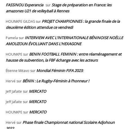
FASSINOU Experancia
Stage de préparation en France: les
sur
amazones U21 de volleyball à Rennes
PROJET CHAMPIONNES : la grande finale de la
HOUNKPE GILDAS
sur
deuxième édition attendue ce vendredi
INTERVIEW AVEC L’INTERNATIONALE BÉNINOISE NOËLLE
Pamela
sur
AMOUZOUN ÉVOLUANT DANS L’HEXAGONE
BENIN FOOTBALL FEMININ : entre réaménagement et
HOUNKPE
sur
hausse de subvention, la FBF échange avec les acteurs
Mondial Féminin FIFA 2023:
Étienne Mitavo
sur
BÉNIN : Le Rugby-Féminin à l’honneur !
Hervé
sur
MERCATO
Jeff Jafaite
sur
MERCATO
Jeff Jafaite
sur
MERCATO
HOUNKPE
sur
Phase finale Championnat national Scolaire Adjohoun
Hervé
sur
2022