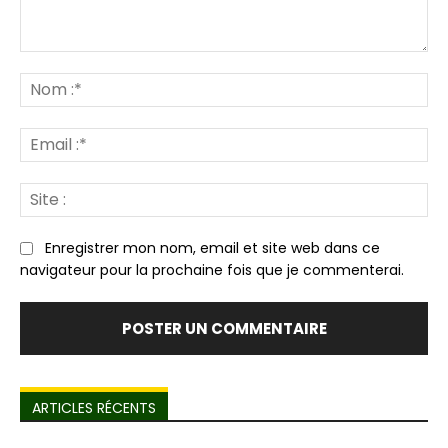
Commenter
:
N
:*
Em
:*
Sit
:
Enregistrer mon nom, email et site web dans ce
navigateur pour la prochaine fois que je commenterai.
ARTICLES RÉCENTS