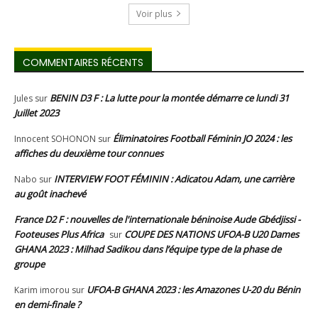
Voir plus
COMMENTAIRES RÉCENTS
BENIN D3 F : La lutte pour la montée démarre ce lundi 31
Jules
sur
Juillet 2023
Éliminatoires Football Féminin JO 2024 : les
Innocent SOHONON
sur
affiches du deuxième tour connues
INTERVIEW FOOT FÉMININ : Adicatou Adam, une carrière
Nabo
sur
au goût inachevé
France D2 F : nouvelles de l'internationale béninoise Aude Gbédjissi -
Footeuses Plus Africa
COUPE DES NATIONS UFOA-B U20 Dames
sur
GHANA 2023 : Milhad Sadikou dans l’équipe type de la phase de
groupe
UFOA-B GHANA 2023 : les Amazones U-20 du Bénin
Karim imorou
sur
en demi-finale ?