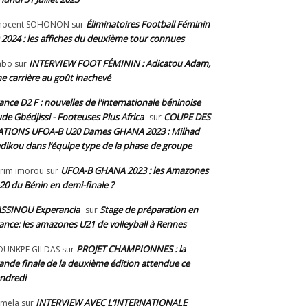
Éliminatoires Football Féminin
nnocent SOHONON
sur
 2024 : les affiches du deuxième tour connues
INTERVIEW FOOT FÉMININ : Adicatou Adam,
abo
sur
e carrière au goût inachevé
ance D2 F : nouvelles de l'internationale béninoise
de Gbédjissi - Footeuses Plus Africa
COUPE DES
sur
TIONS UFOA-B U20 Dames GHANA 2023 : Milhad
dikou dans l’équipe type de la phase de groupe
UFOA-B GHANA 2023 : les Amazones
rim imorou
sur
20 du Bénin en demi-finale ?
SSINOU Experancia
Stage de préparation en
sur
ance: les amazones U21 de volleyball à Rennes
PROJET CHAMPIONNES : la
OUNKPE GILDAS
sur
ande finale de la deuxième édition attendue ce
ndredi
INTERVIEW AVEC L’INTERNATIONALE
mela
sur