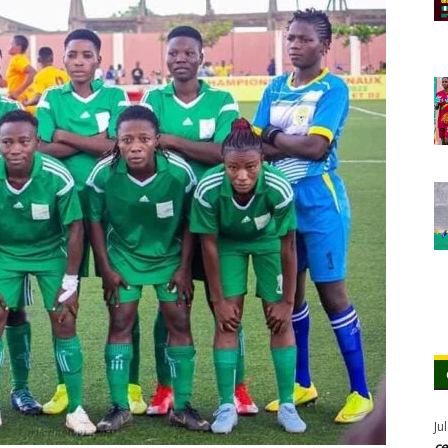
Ju
ce