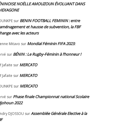
ÉNINOISE NOËLLE AMOUZOUN ÉVOLUANT DANS
’HEXAGONE
BENIN FOOTBALL FEMININ : entre
OUNKPE
sur
aménagement et hausse de subvention, la FBF
hange avec les acteurs
Mondial Féminin FIFA 2023:
ienne Mitavo
sur
BÉNIN : Le Rugby-Féminin à l’honneur !
rvé
sur
MERCATO
f Jafaite
sur
MERCATO
f Jafaite
sur
MERCATO
OUNKPE
sur
Phase finale Championnat national Scolaire
rvé
sur
johoun 2022
Assemblée Générale Elective à la
ndry DJOSSOU
sur
BF