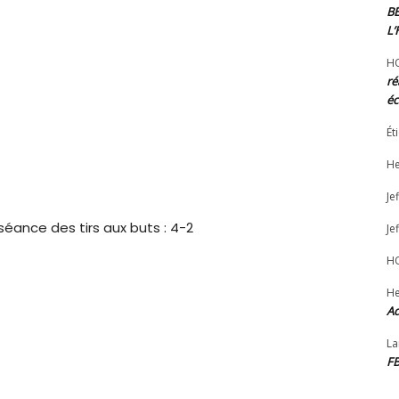
B
L
H
ré
éc
Ét
He
Jef
séance des tirs aux buts : 4-2
Jef
H
He
Ad
La
F