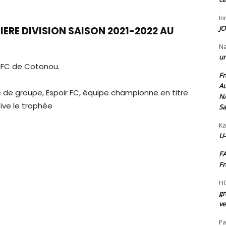
I
JO
ERE DIVISION SAISON 2021-2022 AU
N
un
r FC de Cotonou.
Fr
Au
 de groupe, Espoir FC, équipe championne en titre
NA
ive le trophée
Sa
Ka
U-
FA
Fr
H
gr
ve
Pa