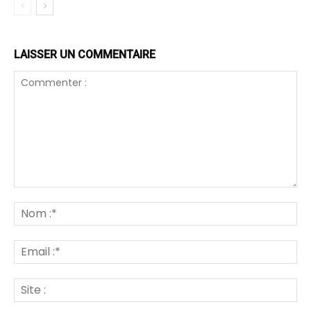
LAISSER UN COMMENTAIRE
Commenter
:
N
:*
Em
:*
Sit
: