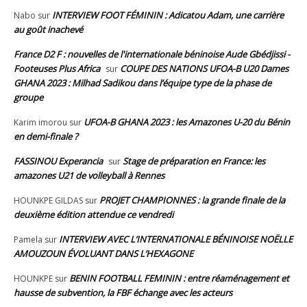
INTERVIEW FOOT FÉMININ : Adicatou Adam, une carrière
Nabo
sur
au goût inachevé
France D2 F : nouvelles de l'internationale béninoise Aude Gbédjissi -
Footeuses Plus Africa
COUPE DES NATIONS UFOA-B U20 Dames
sur
GHANA 2023 : Milhad Sadikou dans l’équipe type de la phase de
groupe
UFOA-B GHANA 2023 : les Amazones U-20 du Bénin
Karim imorou
sur
en demi-finale ?
FASSINOU Experancia
Stage de préparation en France: les
sur
amazones U21 de volleyball à Rennes
PROJET CHAMPIONNES : la grande finale de la
HOUNKPE GILDAS
sur
deuxième édition attendue ce vendredi
INTERVIEW AVEC L’INTERNATIONALE BÉNINOISE NOËLLE
Pamela
sur
AMOUZOUN ÉVOLUANT DANS L’HEXAGONE
BENIN FOOTBALL FEMININ : entre réaménagement et
HOUNKPE
sur
hausse de subvention, la FBF échange avec les acteurs