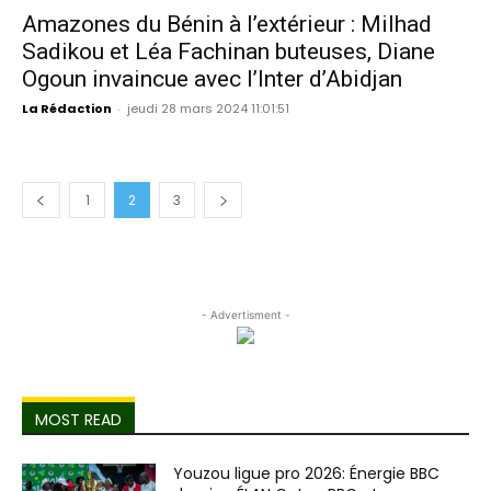
Amazones du Bénin à l’extérieur : Milhad
Sadikou et Léa Fachinan buteuses, Diane
Ogoun invaincue avec l’Inter d’Abidjan
La Rédaction
-
jeudi 28 mars 2024 11:01:51
1
2
3
- Advertisment -
MOST READ
Youzou ligue pro 2026: Énergie BBC