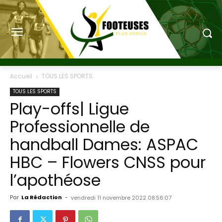
Accueil
TOUS LES SPORTS
TOUS LES SPORTS
Play-offs| Ligue
Professionnelle de
handball Dames: ASPAC
HBC – Flowers CNSS pour
l’apothéose
Par
La Rédaction
-
vendredi 11 novembre 2022 08:56:07