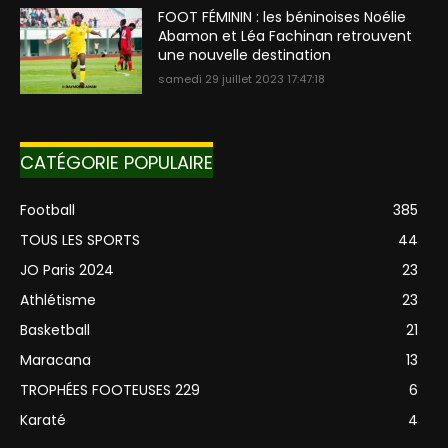
FOOT FÉMININ : les béninoises Noélie
Abamon et Léa Fachinan retrouvent
une nouvelle destination
samedi 29 juillet 2023 17:47:18
CATÉGORIE POPULAIRE
Football
385
TOUS LES SPORTS
44
JO Paris 2024
23
Athlétisme
23
Basketball
21
Maracana
13
TROPHÉES FOOTEUSES 229
6
Karaté
4