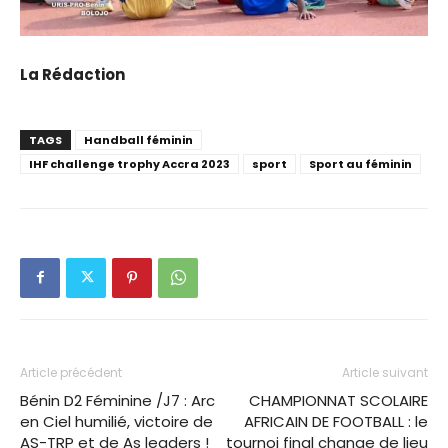
La Rédaction
TAGS
Handball féminin
IHF challenge trophy Accra 2023
sport
Sport au féminin
Article précédent
Article suivant
Bénin D2 Féminine /J7 : Arc
CHAMPIONNAT SCOLAIRE
en Ciel humilié, victoire de
AFRICAIN DE FOOTBALL : le
AS-TRP et de As leaders !
tournoi final change de lieu