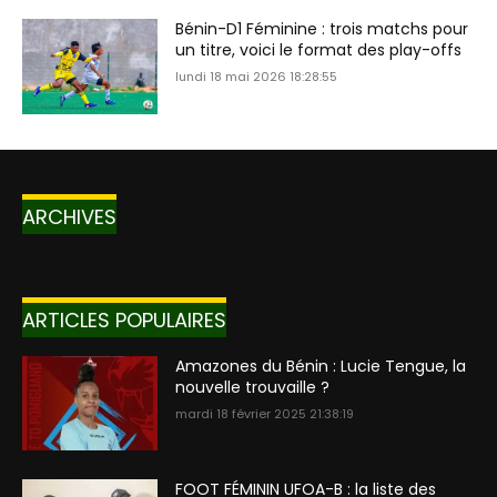
Bénin-D1 Féminine : trois matchs pour
un titre, voici le format des play-offs
lundi 18 mai 2026 18:28:55
ARCHIVES
ARTICLES POPULAIRES
Amazones du Bénin : Lucie Tengue, la
nouvelle trouvaille ?
mardi 18 février 2025 21:38:19
FOOT FÉMININ UFOA-B : la liste des