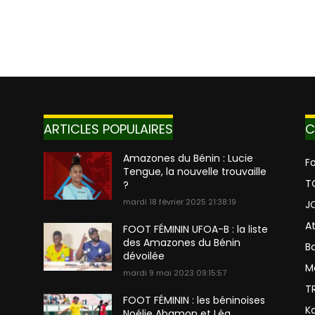
ARTICLES POPULAIRES
C
Amazones du Bénin : Lucie
Fo
Tengue, la nouvelle trouvaille
T
?
mardi 18 février 2025 21:38:19
J
A
FOOT FÉMININ UFOA-B : la liste
des Amazones du Bénin
Ba
dévoilée
M
mardi 9 mai 2023 09:15:57
T
FOOT FÉMININ : les béninoises
K
Noélie Abamon et Léa