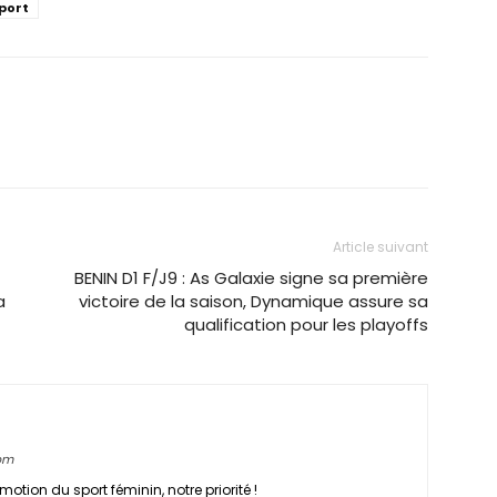
port
Article suivant
BENIN D1 F/J9 : As Galaxie signe sa première
a
victoire de la saison, Dynamique assure sa
qualification pour les playoffs
com
motion du sport féminin, notre priorité !