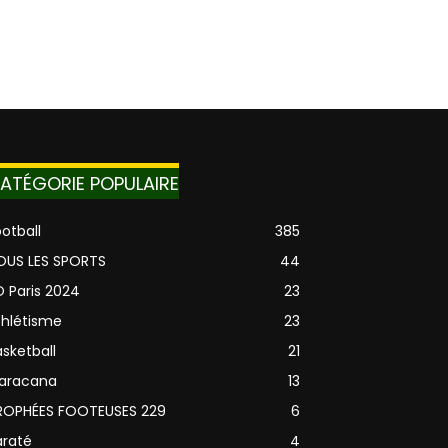
ATÉGORIE POPULAIRE
otball
385
OUS LES SPORTS
44
O Paris 2024
23
thlétisme
23
sketball
21
aracana
13
ROPHÉES FOOTEUSES 229
6
araté
4