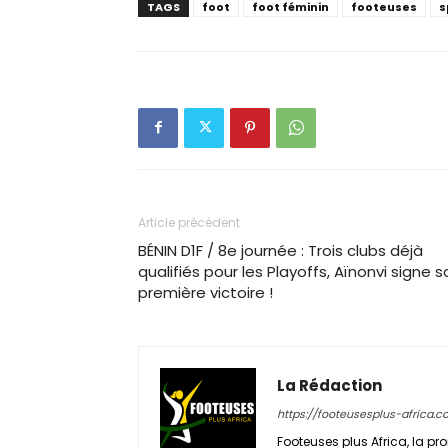
TAGS
foot
foot féminin
footeuses
s
Article précédent
BÉNIN D1F / 8e journée : Trois clubs déjà
qualifiés pour les Playoffs, Aïnonvi signe s
première victoire !
La Rédaction
https://footeusesplus-africa.
Footeuses plus Africa, la pro