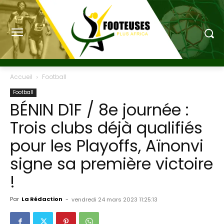
Accueil
Football
Football
BÉNIN D1F / 8e journée :
Trois clubs déjà qualifiés
pour les Playoffs, Aïnonvi
signe sa première victoire
!
Par
La Rédaction
-
vendredi 24 mars 2023 11:25:13