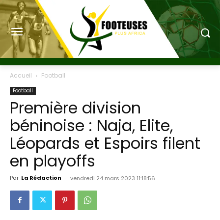
Accueil
Football
Football
Première division
béninoise : Naja, Elite,
Léopards et Espoirs filent
en playoffs
Par
La Rédaction
-
vendredi 24 mars 2023 11:18:56