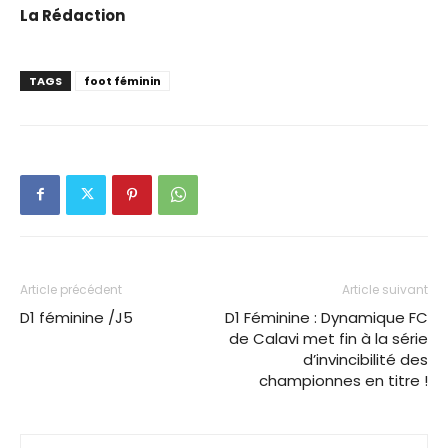
La Rédaction
TAGS
foot féminin
Article précédent
Article suivant
D1 féminine /J5
D1 Féminine : Dynamique FC
de Calavi met fin à la série
d’invincibilité des
championnes en titre !