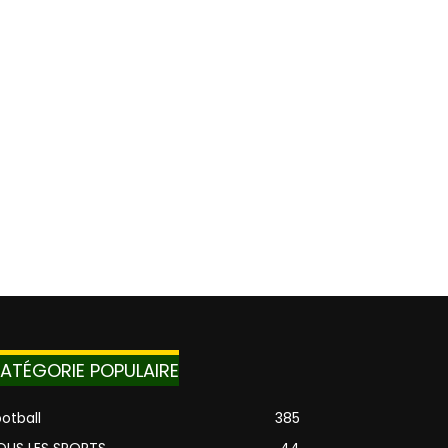
ATÉGORIE POPULAIRE
otball
385
OUS LES SPORTS
44