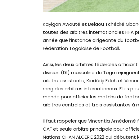
Kayigan Awouté et Belaou Tchédré Gbandi, 
toutes des arbitres internationales FIFA 
année que l’instance dirigeante du footb
Fédération Togolaise de Football.
Ainsi, les deux arbitres fédérales offici
division (D1) masculine du Togo rejoignen
arbitre assistante, Kindédji Edoh et Vinc
rang des arbitres internationaux. Elles p
monde pour officier les matchs de footbal
arbitres centrales et trois assistantes à r
Il faut rappeler que Vincentia Amédomé fa
CAF et seule arbitre principale pour offi
Nations CHAN ALGÉRIE 2022 qui débutent le