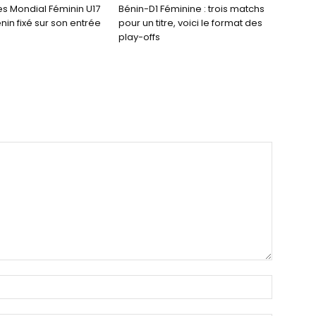
es Mondial Féminin U17
Bénin-D1 Féminine : trois matchs
énin fixé sur son entrée
pour un titre, voici le format des
play-offs