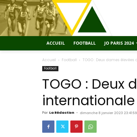
ACCUEIL
FOOTBALL
JO PARIS 2024
Accueil
Football
TOGO : Deux dames élevées au
Football
TOGO : Deux d
internationale 
Par
La Rédaction
-
dimanche 8 janvier 2023 23:41:59