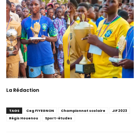
La Rédaction
TAGS
Ceg FIYEGNON
Championnat scolaire
JIF 2023
Régis Houenou
Sport-études