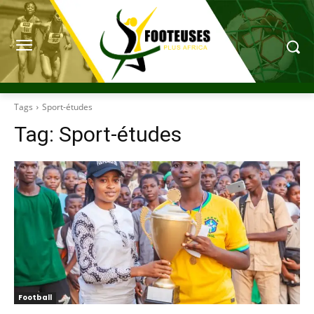
Tags
Sport-études
Tag:
Sport-études
Football