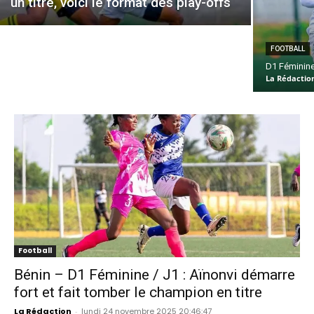
un titre, voici le format des play-offs
FOOTBALL
D1 Féminine :
La Rédactio
Football
Bénin – D1 Féminine / J1 : Aïnonvi démarre
fort et fait tomber le champion en titre
La Rédaction
-
lundi 24 novembre 2025 20:46:47