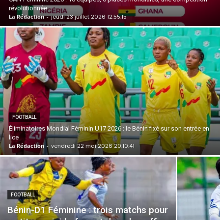
révolutionnée
La Rédaction
-
jeudi 23 juillet 2026 12:55:15
FOOTBALL
Éliminatoires Mondial Féminin U17 2026 : le Bénin fixé sur son entrée en
lice
La Rédaction
-
vendredi 22 mai 2026 20:10:41
FOOTBALL
Bénin-D1 Féminine : trois matchs pour