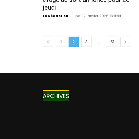
jeudi
La Rédaction
-
lundi 12 janvier 2026 13:11:44
...
1
2
3
51
ARCHIVES