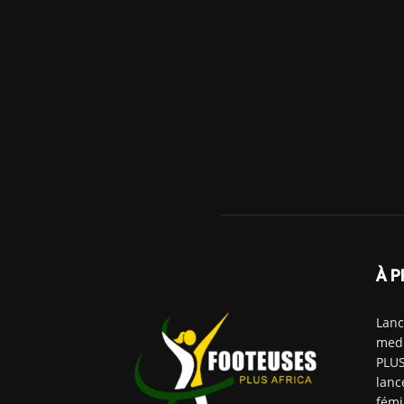
À P
Lanc
medi
PLUS
lanc
fémi