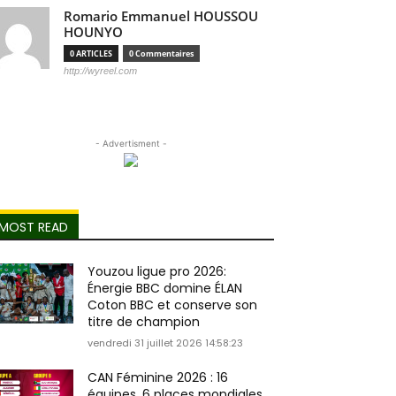
Romario Emmanuel HOUSSOU
HOUNYO
0 ARTICLES
0 Commentaires
http://wyreel.com
- Advertisment -
MOST READ
Youzou ligue pro 2026:
Énergie BBC domine ÉLAN
Coton BBC et conserve son
titre de champion
vendredi 31 juillet 2026 14:58:23
CAN Féminine 2026 : 16
équipes, 6 places mondiales,