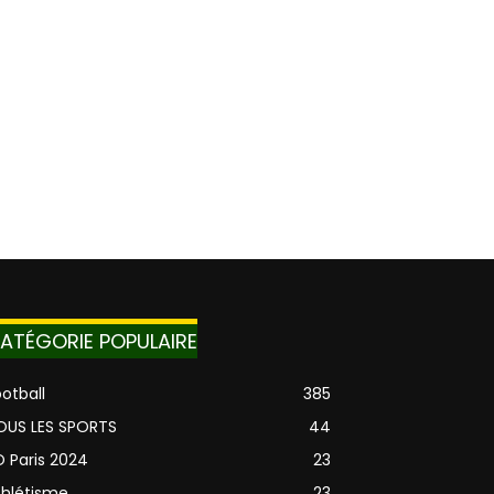
ATÉGORIE POPULAIRE
otball
385
OUS LES SPORTS
44
O Paris 2024
23
thlétisme
23