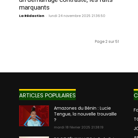
marquants
La Rédaction
-
lundi 24 novembre 2025 21:36:50
Page 2 sur 51
ARTICLES POPULAIRES
C
Amazones du Bénin : Lucie
Fo
Tengue, la nouvelle trouvaille
T
?
mardi 18 février 2025 21:38:19
J
A