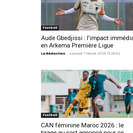
Football
Aude Gbedjissi : l’impact immédi
en Arkema Première Ligue
La Rédaction
-
samedi 7 février 2026 13:36:52
Football
CAN féminine Maroc 2026 : le
tirage au sort annoncé pour ce