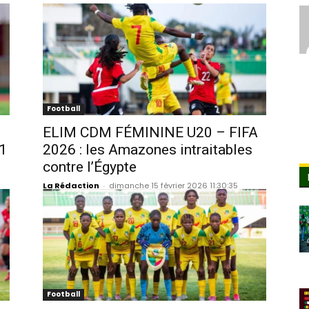
Football
ELIM CDM FÉMININE U20 – FIFA
-1
2026 : les Amazones intraitables
contre l’Égypte
La Rédaction
-
dimanche 15 février 2026 11:30:35
Football