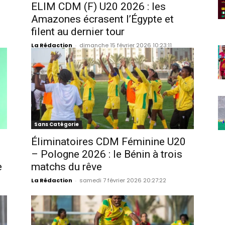
ELIM CDM (F) U20 2026 : les
Amazones écrasent l’Égypte et
filent au dernier tour
La Rédaction
-
dimanche 15 février 2026 10:23:11
Sans Catégorie
Éliminatoires CDM Féminine U20
– Pologne 2026 : le Bénin à trois
e
matchs du rêve
La Rédaction
-
samedi 7 février 2026 20:27:22