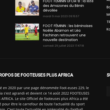
FOOT FÉMININ UFOA-B : la liste
des Amazones du Bénin
Ba
dévoilée
M
mardi 9 mai 2023 09:15:57
T
FOOT FÉMININ : les béninoises
K
Noélie Abamon et Léa
Fachinan retrouvent une
nouvelle destination
samedi 29 juillet 2023 17:47:18
ROPOS DE FOOTEUSES PLUS AFRICA
S
é en 2020 par une page dénommée Foot-euses 229, le
a s'est agrandi et devient ce 14 août 2022 FOOTEUSES
 AFRICA. Le site Officiel de footeuses plus Africa a été
é pour être le carrefour de toute l'actualité du sport
nin. C’est toute l’actualité en intégralité du football