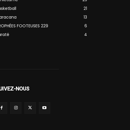
sketball
21
aracana
13
ROPHÉES FOOTEUSES 229
6
araté
4
UIVEZ-NOUS