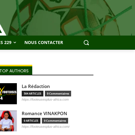
S 229
NOUS CONTACTER
TOP AUTHORS
La Rédaction
504 ARTICLES
0 Commentaires
https://footeusesplus-africa.com
Romance VINAKPON
0 ARTICLES
0 Commentaires
https://footeusesplus-africa.com/