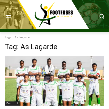
Tags
As Lagarde
Tag:
As Lagarde
Football