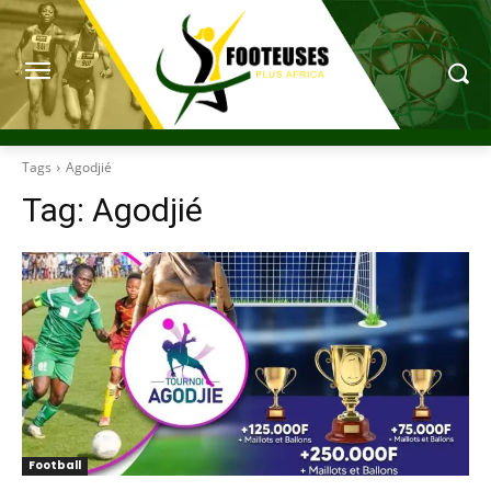
Tags
Agodjié
Tag:
Agodjié
Football