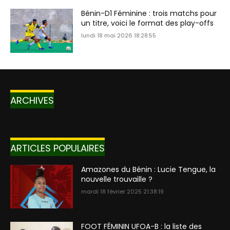
Bénin-D1 Féminine : trois matchs pour
un titre, voici le format des play-offs
lundi 18 mai 2026 18:28:55
ARCHIVES
ARTICLES POPULAIRES
Amazones du Bénin : Lucie Tengue, la
nouvelle trouvaille ?
mardi 18 février 2025 21:38:19
FOOT FÉMININ UFOA-B : la liste des