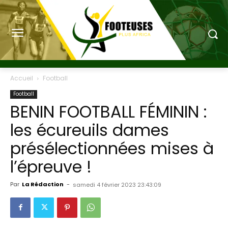
Accueil
Football
Football
BENIN FOOTBALL FÉMININ :
les écureuils dames
présélectionnées mises à
l’épreuve !
Par
La Rédaction
-
samedi 4 février 2023 23:43:09