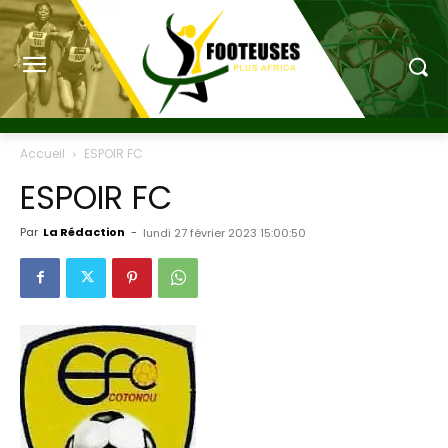
Accueil
ESPOIR FC
ESPOIR FC
Par
La Rédaction
-
lundi 27 février 2023 15:00:50