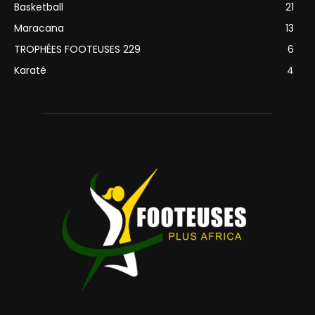
Basketball
21
Maracana
13
TROPHÉES FOOTEUSES 229
6
Karaté
4