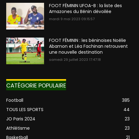
FOOT FÉMININ UFOA-B : la liste des
Amazones du Bénin dévoilée
mardi 9 mai 2023 09:15:57
FOOT FÉMININ : les béninoises Noélie
Abamon et Léa Fachinan retrouvent
une nouvelle destination
samedi 29 juillet 2023 17:47:18
CATÉGORIE POPULAIRE
Football
385
TOUS LES SPORTS
44
JO Paris 2024
23
Athlétisme
23
Basketball
21