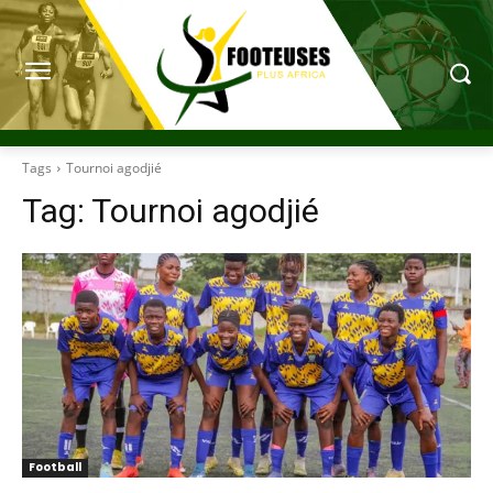
Tags
Tournoi agodjié
Tag:
Tournoi agodjié
Football