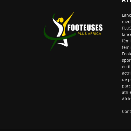
Lanc
medi
PLUS
lanc
fémi
fémi
Foot
spor
écri
actr
de p
parc
athl
Afri
Cont