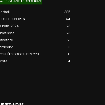
ATÉGORIE POPULAIRE
otball
385
OUS LES SPORTS
44
O Paris 2024
23
thlétisme
23
sketball
21
aracana
13
ROPHÉES FOOTEUSES 229
6
araté
4
UIVEZ-NOUS