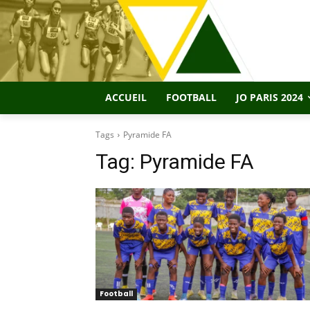
ACCUEIL
FOOTBALL
JO PARIS 2024
Tags
Pyramide FA
Tag:
Pyramide FA
Football