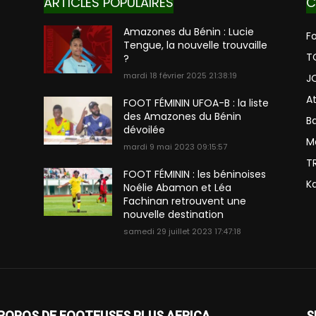
ARTICLES POPULAIRES
C
Amazones du Bénin : Lucie
Fo
Tengue, la nouvelle trouvaille
T
?
mardi 18 février 2025 21:38:19
J
A
FOOT FÉMININ UFOA-B : la liste
des Amazones du Bénin
Ba
dévoilée
M
mardi 9 mai 2023 09:15:57
T
FOOT FÉMININ : les béninoises
K
Noélie Abamon et Léa
Fachinan retrouvent une
nouvelle destination
samedi 29 juillet 2023 17:47:18
ROPOS DE FOOTEUSES PLUS AFRICA
S