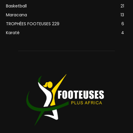
Basketball
21
Maracana
13
TROPHÉES FOOTEUSES 229
6
Karaté
4