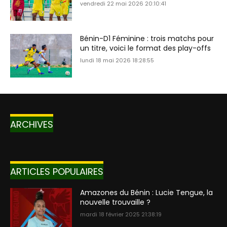
vendredi 22 mai 2026 20:10:41
Bénin-D1 Féminine : trois matchs pour
un titre, voici le format des play-offs
lundi 18 mai 2026 18:28:55
ARCHIVES
ARTICLES POPULAIRES
Amazones du Bénin : Lucie Tengue, la
nouvelle trouvaille ?
mardi 18 février 2025 21:38:19