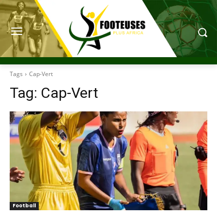
Tags
Cap-Vert
Tag:
Cap-Vert
Football