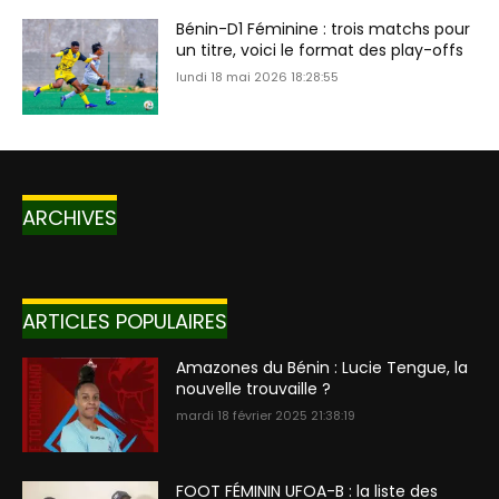
Bénin-D1 Féminine : trois matchs pour
un titre, voici le format des play-offs
lundi 18 mai 2026 18:28:55
ARCHIVES
ARTICLES POPULAIRES
Amazones du Bénin : Lucie Tengue, la
nouvelle trouvaille ?
mardi 18 février 2025 21:38:19
FOOT FÉMININ UFOA-B : la liste des