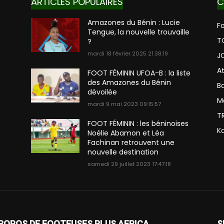
ARTICLES POPULAIRES
C
Amazones du Bénin : Lucie
Fo
Tengue, la nouvelle trouvaille
T
?
mardi 18 février 2025 21:38:19
J
A
FOOT FÉMININ UFOA-B : la liste
des Amazones du Bénin
Ba
dévoilée
M
mardi 9 mai 2023 09:15:57
T
FOOT FÉMININ : les béninoises
K
Noélie Abamon et Léa
Fachinan retrouvent une
nouvelle destination
samedi 29 juillet 2023 17:47:18
ROPOS DE FOOTEUSES PLUS AFRICA
S