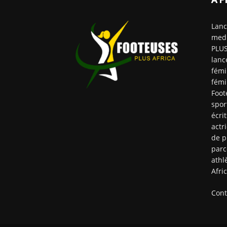
Lanc
medi
PLUS
lanc
fémi
fémi
Foot
spor
écri
actr
de p
parc
athl
Afri
Cont