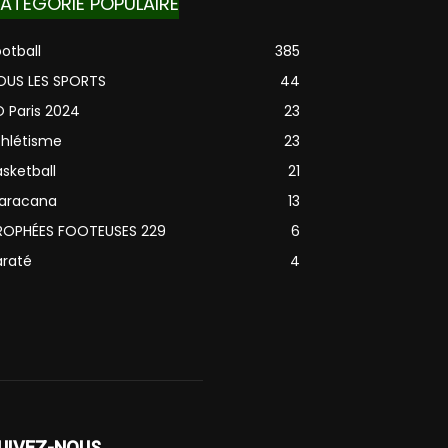
ATÉGORIE POPULAIRE
otball
385
OUS LES SPORTS
44
O Paris 2024
23
thlétisme
23
sketball
21
aracana
13
ROPHÉES FOOTEUSES 229
6
araté
4
UIVEZ-NOUS