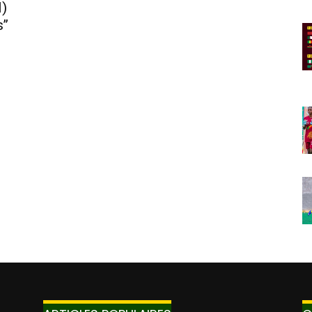
I)
’’