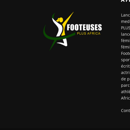
Lanc
medi
PLUS
lanc
fémi
fémi
Foot
spor
écri
actr
de p
parc
athl
Afri
Cont