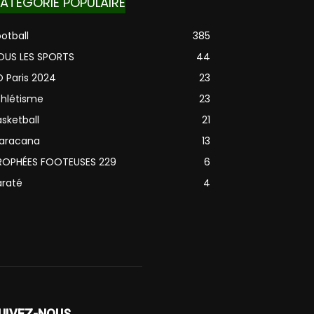
ATÉGORIE POPULAIRE
otball
385
OUS LES SPORTS
44
O Paris 2024
23
thlétisme
23
sketball
21
aracana
13
ROPHÉES FOOTEUSES 229
6
araté
4
UIVEZ-NOUS