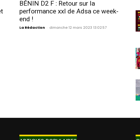
BÉNIN D2 F : Retour sur la
et
performance xxl de Adsa ce week-
end !
La Rédaction
-
dimanche 12 mars 2023 13:02:57