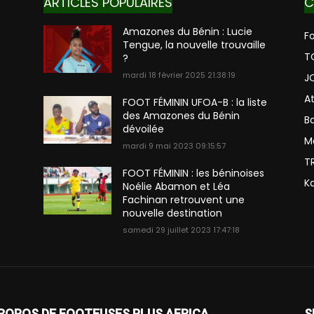
ARTICLES POPULAIRES
C
Amazones du Bénin : Lucie
Fo
Tengue, la nouvelle trouvaille
T
?
mardi 18 février 2025 21:38:19
J
A
FOOT FÉMININ UFOA-B : la liste
des Amazones du Bénin
Ba
dévoilée
M
mardi 9 mai 2023 09:15:57
T
FOOT FÉMININ : les béninoises
K
Noélie Abamon et Léa
Fachinan retrouvent une
nouvelle destination
samedi 29 juillet 2023 17:47:18
ROPOS DE FOOTEUSES PLUS AFRICA
S