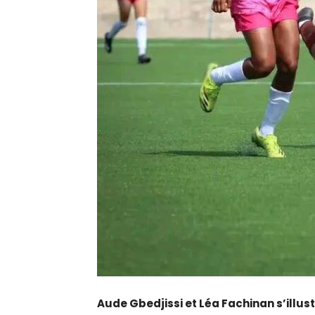
Aude Gbedjissi et Léa Fachinan s’illus