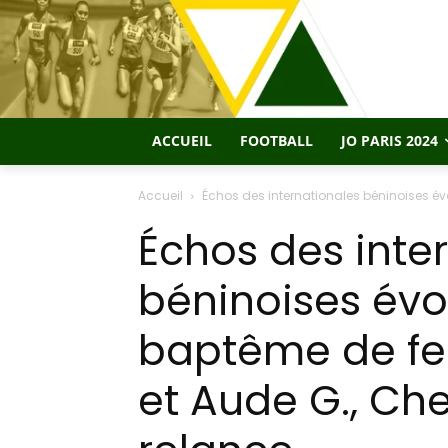
ACCUEIL
FOOTBALL
JO PARIS 2024
Accueil
Échos des internationales béninoises évol
Échos des inte
béninoises évol
baptême de feu
et Aude G., Ch