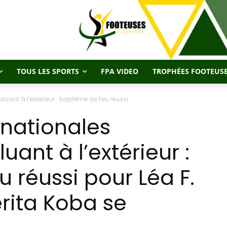
TOUS LES SPORTS
FPA VIDEO
TROPHÉES FOOTEUSE
uant à l'extérieur : baptême de feu réussi...
rnationales
uant à l’extérieur :
 réussi pour Léa F.
erita Koba se